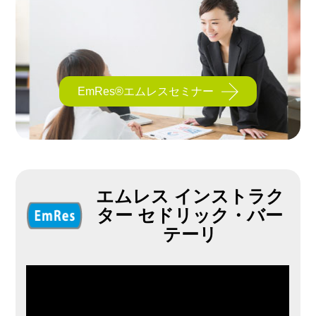
EmRes®エムレスセミナー
エムレス インストラク
ター セドリック・バー
テーリ