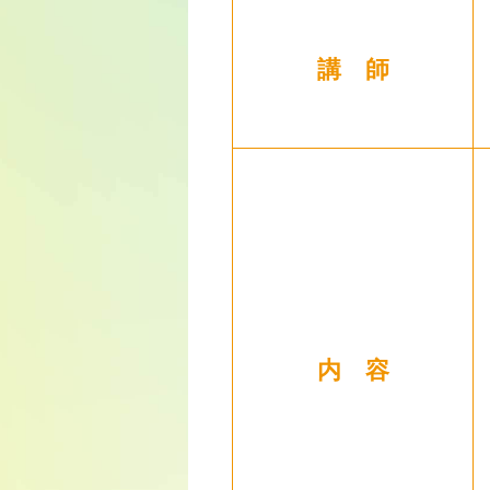
講 師
内 容