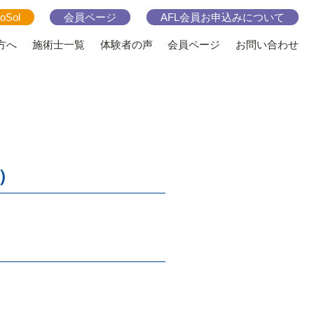
ioSol
会員ページ
AFL会員お申込みについて
方へ
施術士一覧
体験者の声
会員ページ
お問い合わせ
ス）