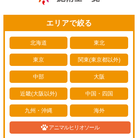
エリアで絞る
北海道
東北
東京
関東(東京都以外)
中部
大阪
近畿(大阪以外)
中国・四国
九州・沖縄
海外
アニマルヒリオソール