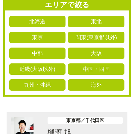
エリアで絞る
北海道
東北
東京
関東(東京都以外)
中部
大阪
近畿(大阪以外)
中国・四国
九州・沖縄
海外
東京都／千代田区
樋渡 旭