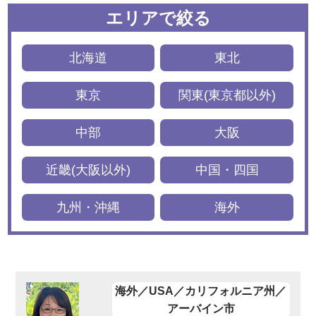
エリアで絞る
北海道
東北
東京
関東(東京都以外)
中部
大阪
近畿(大阪以外)
中国・四国
九州・沖縄
海外
海外／USA／カリフォルニア州／
アーバイン市