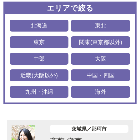
エリアで絞る
北海道
東北
東京
関東(東京都以外)
中部
大阪
近畿(大阪以外)
中国・四国
九州・沖縄
海外
茨城県／那珂市