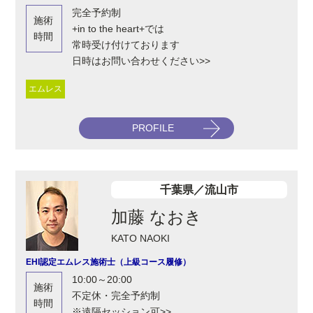
完全予約制
施術
+in to the heart+では
時間
常時受け付けております
日時はお問い合わせください>>
エムレス
PROFILE
千葉県／流山市
加藤 なおき
KATO NAOKI
EHI認定エムレス施術士（上級コース履修）
10:00～20:00
施術
不定休・完全予約制
時間
※遠隔セッション可>>